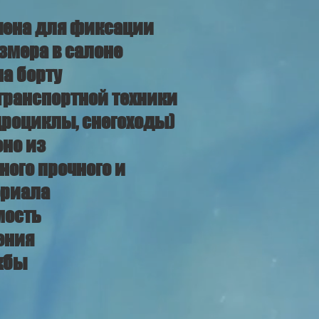
чена для фиксации
змера в салоне
а борту
транспортной техники
дроциклы, снегоходы)
но из
ого прочного и
ериала
мость
ения
жбы