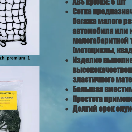
ABS крюки: 6 шт
Сетка предназна
багажа малого ра
автомобиля или н
малогабаритной 
(мотоциклы, ква
azh_premium_1
Изделие выполне
высококачественн
эластичного мат
Большая вмести
Простота примен
Долгий срок слу